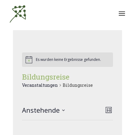
Zum
Inhalt
springen
Es wurden keine Ergebnisse gefunden.
Bildungsreise
Veranstaltungen
Bildungsreise
A
Anstehende
V
Liste
Datum
e
n
wählen.
r