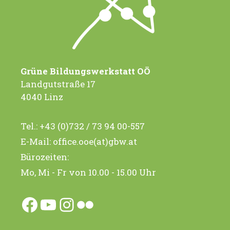
i
i
g
c
a
h
t
t
Grüne Bildungswerkstatt OÖ
e
i
Landgutstraße 17
n
4040 Linz
o
-
n
Tel.:
+43 (0)732 / 73 94 00-557
N
E-Mail:
office.ooe(at)gbw.at
a
Bürozeiten:
v
Mo, Mi - Fr von 10.00 - 15.00 Uhr
i
g
Facebook
YouTube
Instagram
Flickr
a