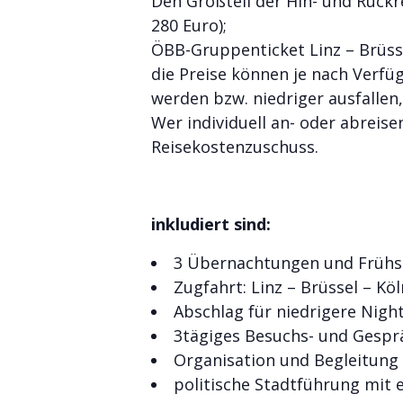
Den Großteil der Hin- und Rück
280 Euro);
ÖBB-Gruppenticket Linz – Brüssel
die Preise können je nach Verfü
werden bzw. niedriger ausfallen
Wer individuell an- oder abrei
Reisekostenzuschuss.
inkludiert sind:
3 Übernachtungen und Frühst
Zugfahrt: Linz – Brüssel – Kö
Abschlag für niedrigere Nightj
3tägiges Besuchs- und Ges
Organisation und Begleitung
politische Stadtführung mit 