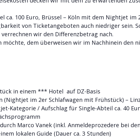
reisekosten decken wir mit dem zu erwartenden Zus
 ca. 100 Euro, Brüssel – Köln mit dem Nightjet im 2
gbarkeit von Ticketangeboten auch niedriger sein. S
, verrechnen wir den Differenzbetrag nach.
sen möchte, dem überweisen wir im Nachhinein den
ück in einem *** Hotel auf DZ-Basis
ln (Nightjet im 2er Schlafwagen mit Frühstück) – Li
et-Kategorie / Aufschlag für Single-Abteil ca. 40 Eur
prächsprogramm
 durch Marco Vanek (inkl. Anmeldeprozedere bei den
einem lokalen Guide (Dauer ca. 3 Stunden)