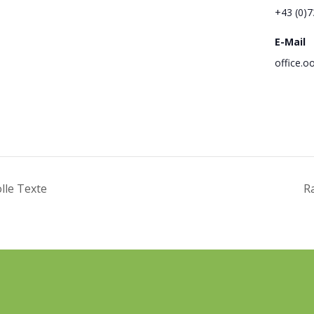
+43 (0)7
E-Mail
office.
lle Texte
R