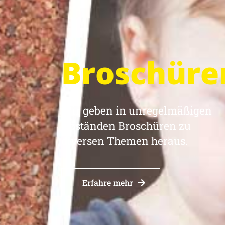
Broschüre
Wir geben in unregelmäßigen
Abständen Broschüren zu
diversen Themen heraus.
Erfahre mehr