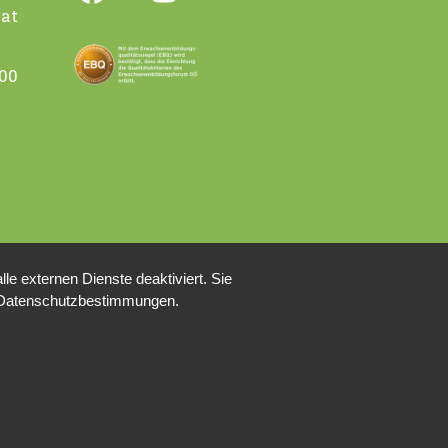
Facebook
YouTube
Instagram
Flickr
.at
.00
e externen Dienste deaktiviert. Sie
re Datenschutzbestimmungen.