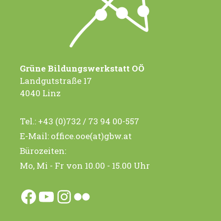
i
i
g
c
a
h
t
t
Grüne Bildungswerkstatt OÖ
e
i
Landgutstraße 17
n
4040 Linz
o
-
n
Tel.:
+43 (0)732 / 73 94 00-557
N
E-Mail:
office.ooe(at)gbw.at
a
Bürozeiten:
v
Mo, Mi - Fr von 10.00 - 15.00 Uhr
i
g
Facebook
YouTube
Instagram
Flickr
a