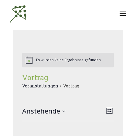
Zum
Inhalt
springen
Es wurden keine Ergebnisse gefunden.
Vortrag
Veranstaltungen
Vortrag
A
Anstehende
V
Liste
Datum
e
n
wählen.
r