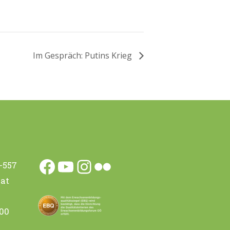
Im Gespräch: Putins Krieg
0-557
Facebook
YouTube
Instagram
Flickr
.at
.00