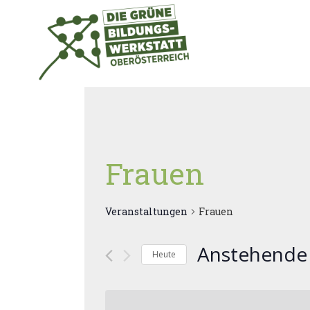
Zum
Inhalt
springen
Frauen
Veranstaltungen
Frauen
Anstehende
Heute
Datum
wählen.