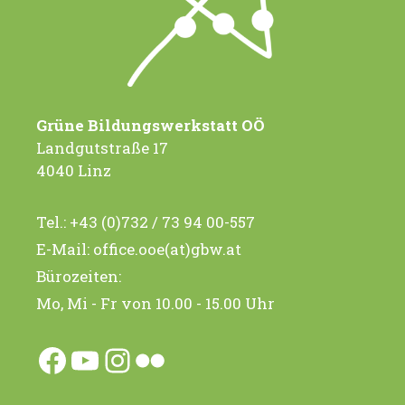
i
i
g
c
a
h
t
t
Grüne Bildungswerkstatt OÖ
e
i
Landgutstraße 17
n
4040 Linz
o
-
n
Tel.:
+43 (0)732 / 73 94 00-557
N
E-Mail:
office.ooe(at)gbw.at
a
Bürozeiten:
v
Mo, Mi - Fr von 10.00 - 15.00 Uhr
i
g
Facebook
YouTube
Instagram
Flickr
a