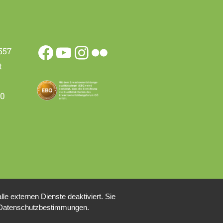
557
t
00
e externen Dienste deaktiviert. Sie
re Datenschutzbestimmungen.