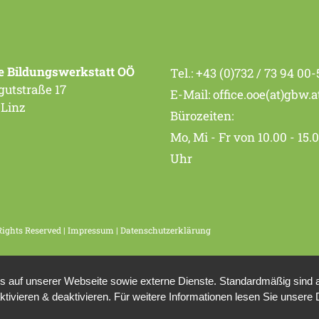
e Bildungswerkstatt OÖ
Tel.:
+43 (0)732 / 73 94 00-
utstraße 17
E-Mail:
office.ooe(at)gbw.a
 Linz
Bürozeiten:
Mo, Mi - Fr von 10.00 - 15.
Uhr
Rights Reserved |
Impressum
|
Datenschutzerklärung
auf unserer Webseite sowie externe Dienste. Standardmäßig sind all
ktivieren & deaktivieren. Für weitere Informationen lesen Sie unse