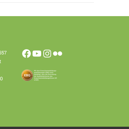
557
t
00