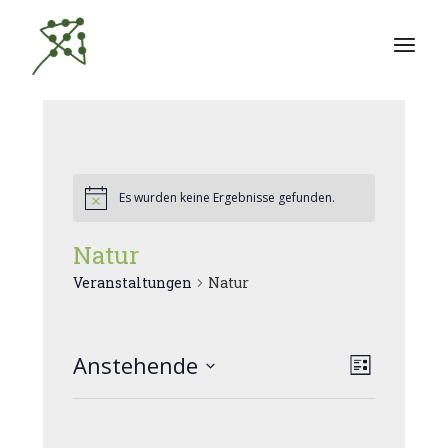
Zum
Inhalt
springen
Es wurden keine Ergebnisse gefunden.
Natur
Veranstaltungen
Natur
A
Anstehende
V
Liste
Datum
e
n
wählen.
r