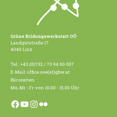
i
i
g
c
a
h
t
t
Grüne Bildungswerkstatt OÖ
e
i
Landgutstraße 17
n
4040 Linz
o
-
n
Tel.:
+43 (0)732 / 73 94 00-557
N
E-Mail:
office.ooe(at)gbw.at
a
Bürozeiten:
v
Mo, Mi - Fr von 10.00 - 15.00 Uhr
i
g
Facebook
YouTube
Instagram
Flickr
a