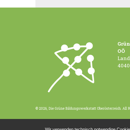
n
n
g
g
e
e
n
n
,
,
Grün
OÖ
Land
4040
© 2026, Die Grüne Bildungswerkstatt Oberösterreich. All 
Wir verwenden technisch notwendige Cookies 