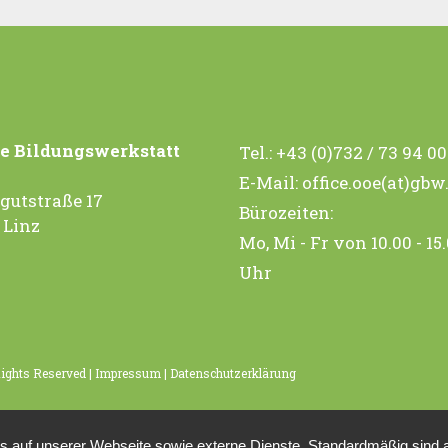
n
n
n
g
g
g
e
e
e
n
n
n
e Bildungswerkstatt
,
,
,
Tel.:
+43 (0)732 / 73 94 0
E-Mail:
office.ooe(at)gbw
gutstraße 17
Bürozeiten:
 Linz
Mo, Mi - Fr von 10.00 - 15
Uhr
Rights Reserved |
Impressum
|
Datenschutzerklärung
auf unserer Webseite sowie externe Dienste. Standardmäßig sind all