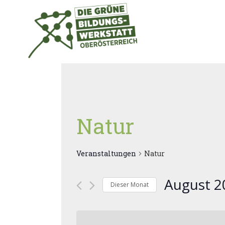
Zum
Inhalt
springen
Natur
Veranstaltungen
Natur
August 2
Dieser Monat
Datum
wählen.