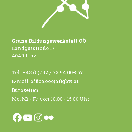
t
t
e
i
n
o
-
n
N
Grüne Bildungswerkstatt OÖ
Landgutstraße 17
a
4040 Linz
v
i
Tel.:
+43 (0)732 / 73 94 00-557
g
E-Mail:
office.ooe(at)gbw.at
Bürozeiten:
a
Mo, Mi - Fr von 10.00 - 15.00 Uhr
t
i
Facebook
YouTube
Instagram
Flickr
o