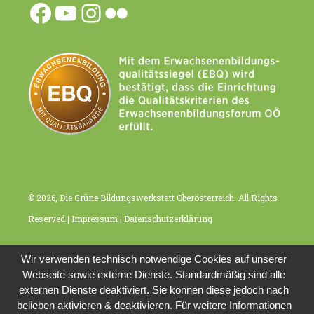
Facebook
YouTube
Instagram
Flickr
© 2026, Die Grüne Bildungswerkstatt Oberösterreich. All Rights
Reserved |
Impressum
|
Datenschutzerklärung
Wir verwenden technisch notwendige Cookies auf unserer
Webseite sowie externe Dienste. Standardmäßig sind alle
externen Dienste deaktiviert. Sie können diese jedoch nach
belieben aktivieren & deaktivieren. Für weitere Informationen