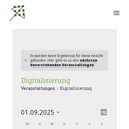
Zum
Inhalt
springen
Es wurden keine Ergebnisse für diese Ansicht
gefunden. Hier geht es zu den
nächsten
bevorstehenden Veranstaltungen
.
Digitalisierung
Veranstaltungen
Digitalisierung
A
01.09.2025
V
Monat
Datum
e
n
K
M
D
M
D
F
S
S
wählen.