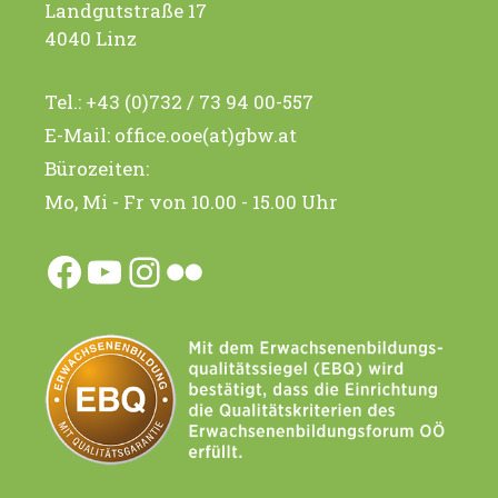
Landgutstraße 17
g
t
4040 Linz
i
e
Tel.:
+43 (0)732 / 73 94 00-557
o
n
E-Mail:
office.ooe(at)gbw.at
n
Bürozeiten:
Mo, Mi - Fr von 10.00 - 15.00 Uhr
Facebook
YouTube
Instagram
Flickr