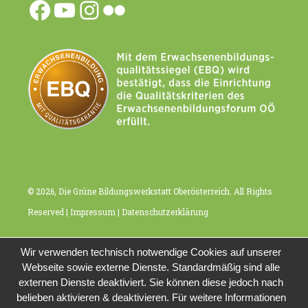
Facebook
YouTube
Instagram
Flickr
© 2026, Die Grüne Bildungswerkstatt Oberösterreich. All Rights
Reserved |
Impressum
|
Datenschutzerklärung
Wir verwenden technisch notwendige Cookies auf unserer
Webseite sowie externe Dienste. Standardmäßig sind alle
externen Dienste deaktiviert. Sie können diese jedoch nach
belieben aktivieren & deaktivieren. Für weitere Informationen