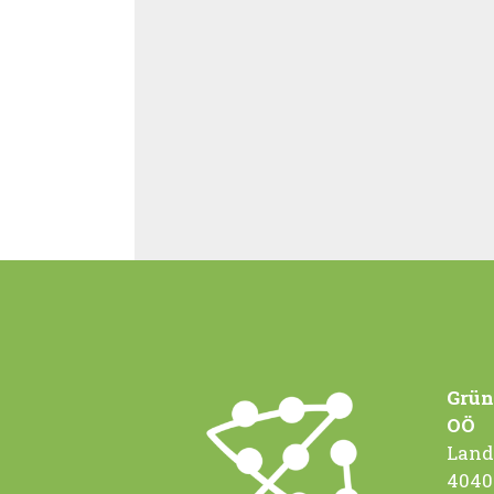
Grün
OÖ
Land
4040