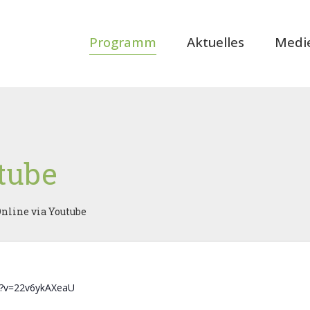
Programm
Aktuelles
Medi
tube
nline via Youtube
h?v=22v6ykAXeaU