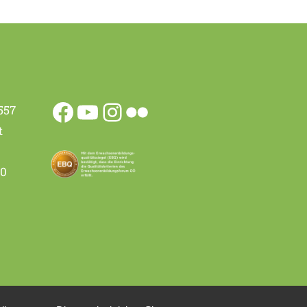
557
t
00