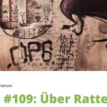
etarium
 #109: Über Ratt