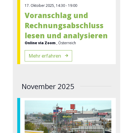
l
e
17. Oktober 2025, 14:30
-
19:00
t
Voranschlag und
n
u
Rechnungsabschluss
-
n
lesen und analysieren
N
g
Online via Zoom
, Österreich
A
a
Mehr erfahren
n
v
s
i
i
November 2025
g
c
a
h
t
t
e
i