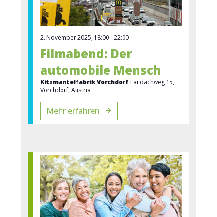
n
o
-
n
N
2. November 2025, 18:00
-
22:00
a
Filmabend: Der
v
automobile Mensch
i
Kitzmantelfabrik Vorchdorf
Laudachweg 15,
Vorchdorf, Austria
g
Mehr erfahren
a
t
i
o
n