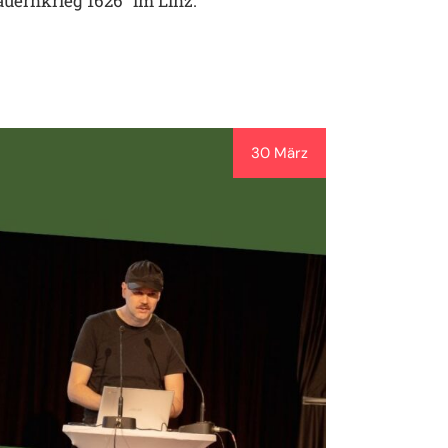
uernkrieg 1626“ im Linz.
30 März