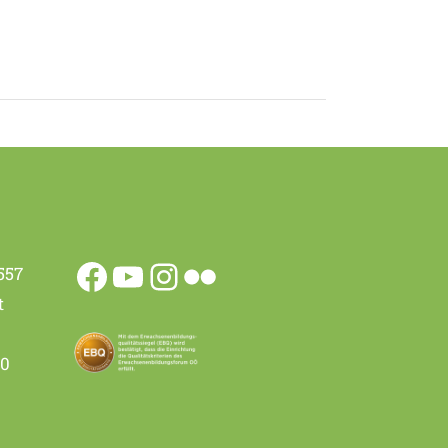
557
t
00