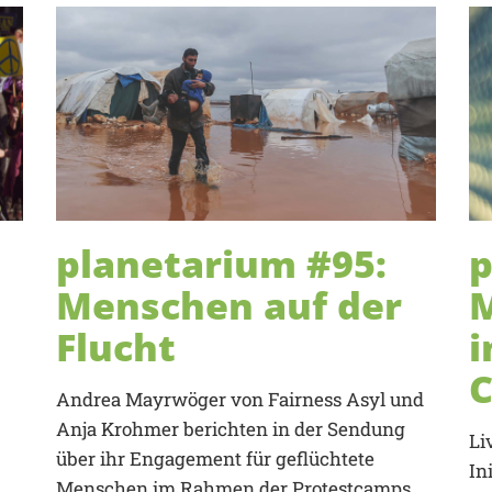
planetarium #95:
p
Menschen auf der
Flucht
i
Andrea Mayrwöger von Fairness Asyl und
Anja Krohmer berichten in der Sendung
Li
über ihr Engagement für geflüchtete
In
Menschen im Rahmen der Protestcamps