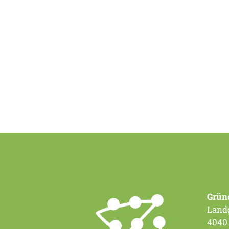
Grün
Landg
4040