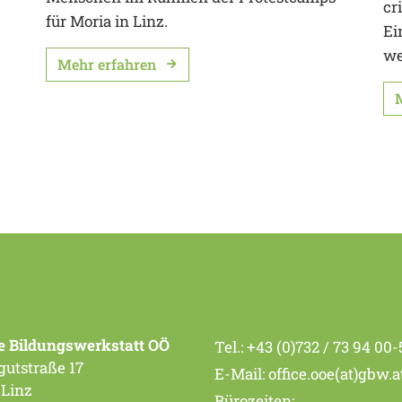
cr
für Moria in Linz.
Ei
we
Mehr erfahren
e Bildungswerkstatt OÖ
Tel.:
+43 (0)732 / 73 94 00-
utstraße 17
E-Mail:
office.ooe(at)gbw.a
 Linz
Bürozeiten: