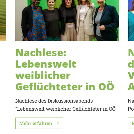
Nachlese:
N
Lebenswelt
d
weiblicher
V
Geflüchteter in OÖ
s
Nachlese des Diskussionsabends
Na
"Lebenswelt weiblicher Geflüchteter in OÖ"
Po
Mehr erfahren