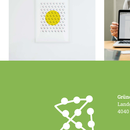
Design
Innovat
Visual Festivals
Netwo
Grün
Landg
4040