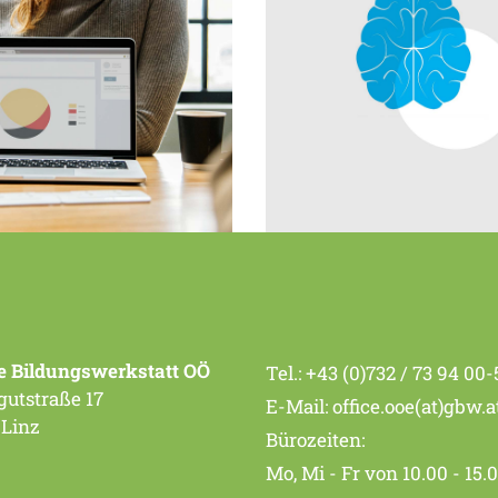
on
Development
rking
Branding Ideas
e Bildungswerkstatt OÖ
Tel.:
+43 (0)732 / 73 94 00-
utstraße 17
E-Mail:
office.ooe(at)gbw.a
 Linz
Bürozeiten:
Mo, Mi - Fr von 10.00 - 15.