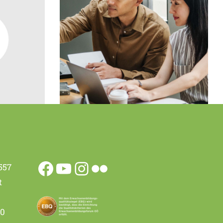
Design
Mono Cube
557
t
00