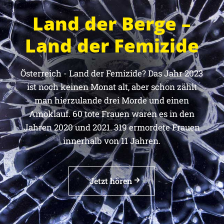
Land der Berge –
Land der Femizide
Österreich - Land der Femizide? Das Jahr 2023
ist noch keinen Monat alt, aber schon zählt
man hierzulande drei Morde und einen
Amoklauf. 60 tote Frauen waren es in den
Jahren 2020 und 2021. 319 ermordete Frauen
innerhalb von 11 Jahren.
Jetzt hören