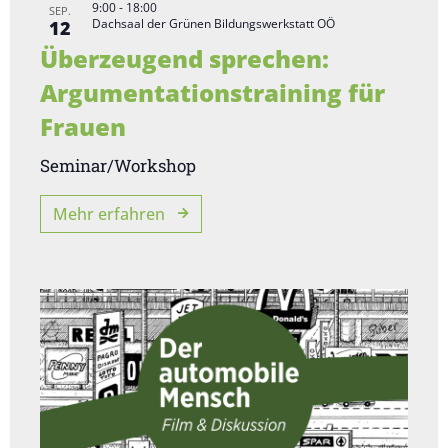
n
u
9:00
-
18:00
SEP.
Dachsaal der Grünen Bildungswerkstatt OÖ
12
-
n
Überzeugend sprechen:
g
N
A
Argumentationstraining für
a
n
Frauen
v
s
i
i
Seminar/Workshop
c
g
Mehr erfahren
h
a
t
t
e
i
n
-
o
N
n
a
v
i