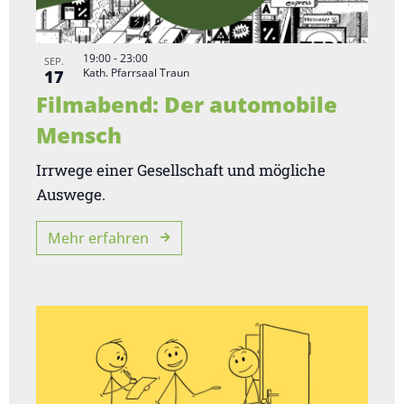
g
a
t
19:00
-
23:00
SEP.
i
Kath. Pfarrsaal Traun
17
o
Filmabend: Der automobile
n
Mensch
Irrwege einer Gesellschaft und mögliche
Auswege.
Mehr erfahren