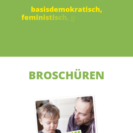
b
a
s
i
s
d
e
m
o
k
r
a
t
i
s
c
h
,
f
e
m
i
n
i
s
t
i
s
c
h
,
g
e
w
a
l
t
f
r
e
i
,
s
e
l
b
s
t
b
e
s
t
i
m
m
t
,
s
o
l
i
d
BROSCHÜREN