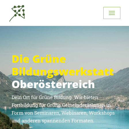
Die Grüne
Bildungswerkstatt
Oberösterreich
Dein Ort für Grüne Bildung. Wir bieten
Fortbildung für Grüne GemeinderätInnen in
Form von Seminaren, Webinaren, Workshops
und anderen spannenden Formaten.