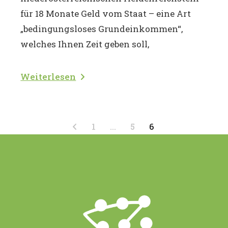
für 18 Monate Geld vom Staat – eine Art
„bedingungsloses Grundeinkommen“,
welches Ihnen Zeit geben soll,
Weiterlesen
Seitennummerierung
1
…
5
6
der
Beiträge