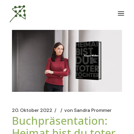
Zum
Inhalt
springen
20. Oktober 2022
von
Sandra Prommer
Buchpräsentation:
Heimat bist du toter